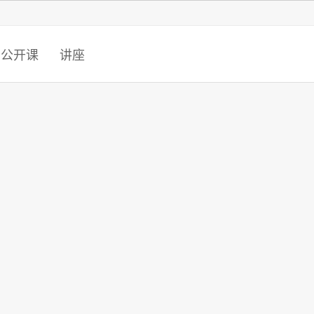
智猩猩
公开课
讲座