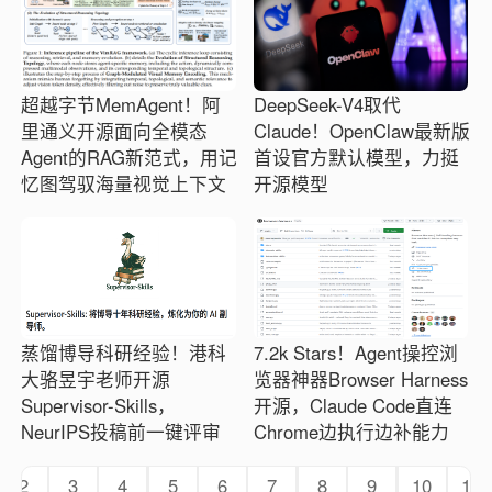
超越字节MemAgent！阿
DeepSeek-V4取代
里通义开源面向全模态
Claude！OpenClaw最新版
Agent的RAG新范式，用记
首设官方默认模型，力挺
忆图驾驭海量视觉上下文
开源模型
蒸馏博导科研经验！港科
7.2k Stars！Agent操控浏
大骆昱宇老师开源
览器神器Browser Harness
Supervisor-Skills，
开源，Claude Code直连
NeurIPS投稿前一键评审
Chrome边执行边补能力
2
3
4
5
6
7
8
9
10
11